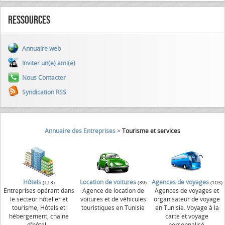
Ressources
Annuaire web
Inviter un(e) ami(e)
Nous Contacter
Syndication RSS
Annuaire des Entreprises
>
Tourisme et services
Hôtels
Location de voitures
Agences de voyages
(113)
(39)
(103)
Entreprises opérant dans
Agence de location de
Agences de voyages et
le secteur hôtelier et
voitures et de véhicules
organisateur de voyage
tourisme, Hôtels et
touristiques en Tunisie
en Tunisie. Voyage à la
hébergement, chaine
carte et voyage
d'hôtel...
personnalisé.