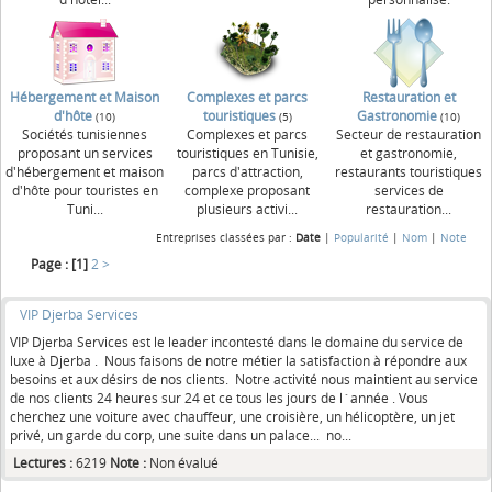
Hébergement et Maison
Complexes et parcs
Restauration et
d'hôte
touristiques
Gastronomie
(10)
(5)
(10)
Sociétés tunisiennes
Complexes et parcs
Secteur de restauration
proposant un services
touristiques en Tunisie,
et gastronomie,
d'hébergement et maison
parcs d'attraction,
restaurants touristiques
d'hôte pour touristes en
complexe proposant
services de
Tuni...
plusieurs activi...
restauration...
Entreprises classées par :
Date
|
Popularité
|
Nom
|
Note
Page :
[1]
2
>
VIP Djerba Services
VIP Djerba Services est le leader incontesté dans le domaine du service de
luxe à Djerba . Nous faisons de notre métier la satisfaction à répondre aux
besoins et aux désirs de nos clients. Notre activité nous maintient au service
de nos clients 24 heures sur 24 et ce tous les jours de l´année . Vous
cherchez une voiture avec chauffeur, une croisière, un hélicoptère, un jet
privé, un garde du corp, une suite dans un palace... no...
Lectures :
6219
Note :
Non évalué