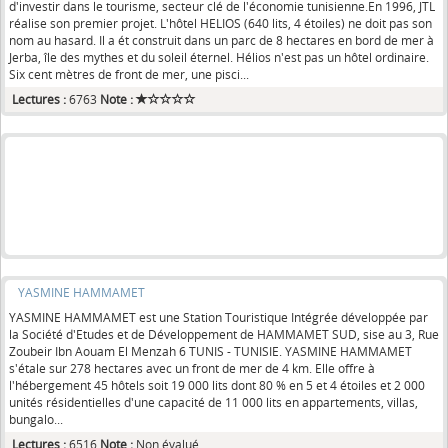
d'investir dans le tourisme, secteur clé de l'économie tunisienne.En 1996, JTL
réalise son premier projet. L'hôtel HELIOS (640 lits, 4 étoiles) ne doit pas son
nom au hasard. Il a ét construit dans un parc de 8 hectares en bord de mer à
Jerba, île des mythes et du soleil éternel. Hélios n'est pas un hôtel ordinaire.
Six cent mètres de front de mer, une pisci...
Lectures :
6763
Note :
YASMINE HAMMAMET
YASMINE HAMMAMET est une Station Touristique Intégrée développée par
la Société d'Etudes et de Développement de HAMMAMET SUD, sise au 3, Rue
Zoubeir Ibn Aouam El Menzah 6 TUNIS - TUNISIE. YASMINE HAMMAMET
s'étale sur 278 hectares avec un front de mer de 4 km. Elle offre à
l'hébergement 45 hôtels soit 19 000 lits dont 80 % en 5 et 4 étoiles et 2 000
unités résidentielles d'une capacité de 11 000 lits en appartements, villas,
bungalo...
Lectures :
6516
Note :
Non évalué