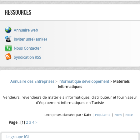
Ressources
Annuaire web
Inviter un(e) ami(e)
Nous Contacter
Syndication RSS
Annuaire des Entreprises
>
Informatique développement
>
Matériels
Informatiques
Vendeurs, revendeurs de matériels informatiques, distributeur et fournisseur
d'équipement informatiques en Tunisie
Entreprises classées par :
Date
|
Popularité
|
Nom
|
Note
Page :
[1]
2
3
4
>
Le groupe IGL