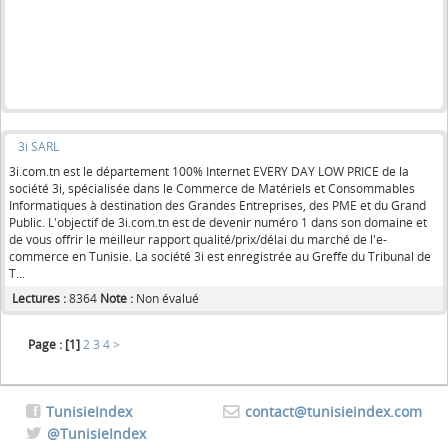
3i SARL
3i.com.tn est le département 100% Internet EVERY DAY LOW PRICE de la
société 3i, spécialisée dans le Commerce de Matériels et Consommables
Informatiques à destination des Grandes Entreprises, des PME et du Grand
Public. L'objectif de 3i.com.tn est de devenir numéro 1 dans son domaine et
de vous offrir le meilleur rapport qualité/prix/délai du marché de l'e-
commerce en Tunisie. La société 3i est enregistrée au Greffe du Tribunal de
T...
Lectures :
8364
Note :
Non évalué
Page :
[1]
2
3
4
>
TunisieIndex
contact@tunisieindex.com
@TunisieIndex