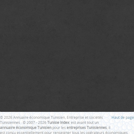
© 2026 Annuaire économique Tunisien, Entreprise et sociétés
Haut de page
Tunisiennes · © 2007 - 2026
Tunisie Index
: est avant tout un
annuaire économique Tunisien
pour les
entreprises Tunisiennes
, il
est conçu essentiellement pour renseigner tous les opérateurs économiques :