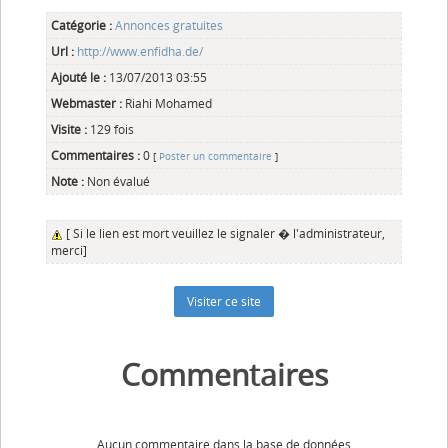
Catégorie :
Annonces gratuites
Url :
http://www.enfidha.de/
Ajouté le :
13/07/2013 03:55
Webmaster :
Riahi Mohamed
Visite :
129 fois
Commentaires :
0
[
Poster un commentaire
]
Note :
Non évalué
[ Si le lien est mort veuillez le signaler � l'administrateur,
merci]
Commentaires
Aucun commentaire dans la base de données