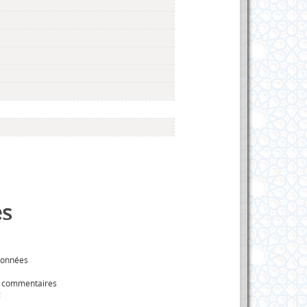
s
données
s commentaires