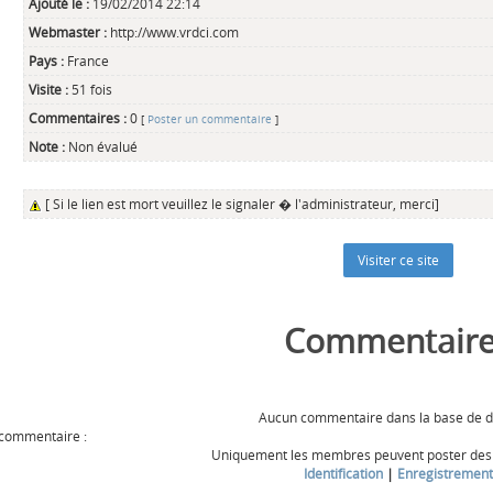
Ajouté le :
19/02/2014 22:14
Webmaster :
http://www.vrdci.com
Pays :
France
Visite :
51 fois
Commentaires :
0
[
Poster un commentaire
]
Note :
Non évalué
[ Si le lien est mort veuillez le signaler � l'administrateur, merci]
Commentaire
Aucun commentaire dans la base de 
 commentaire :
Uniquement les membres peuvent poster de
Identification
|
Enregistrement