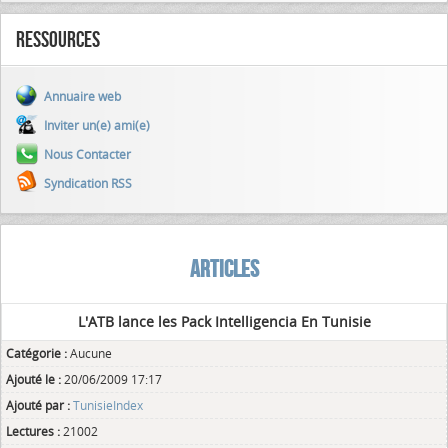
Ressources
Annuaire web
Inviter un(e) ami(e)
Nous Contacter
Syndication RSS
ARTICLES
L'ATB lance les Pack Intelligencia En Tunisie
Catégorie :
Aucune
Ajouté le :
20/06/2009 17:17
Ajouté par :
TunisieIndex
Lectures :
21002