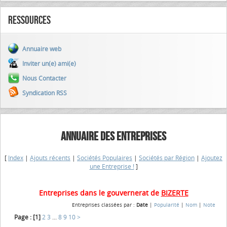
Ressources
Annuaire web
Inviter un(e) ami(e)
Nous Contacter
Syndication RSS
ANNUAIRE DES ENTREPRISES
[
Index
|
Ajouts récents
|
Sociétés Populaires
|
Sociétés par Région
|
Ajoutez
une Entreprise !
]
Entreprises dans le gouvernerat de
BIZERTE
Entreprises classées par :
Date
|
Popularité
|
Nom
|
Note
Page :
[1]
2
3
...
8
9
10
>