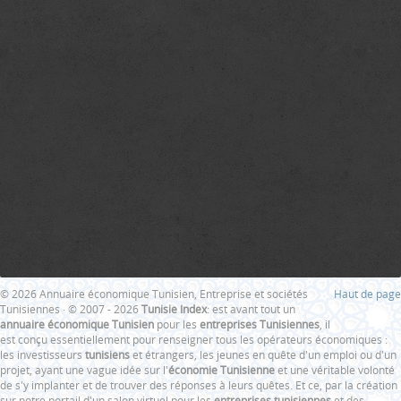
© 2026 Annuaire économique Tunisien, Entreprise et sociétés
Haut de page
Tunisiennes · © 2007 - 2026
Tunisie Index
: est avant tout un
annuaire économique Tunisien
pour les
entreprises Tunisiennes
, il
est conçu essentiellement pour renseigner tous les opérateurs économiques :
les investisseurs
tunisiens
et étrangers, les jeunes en quête d'un emploi ou d'un
projet, ayant une vague idée sur l'
économie Tunisienne
et une véritable volonté
de s'y implanter et de trouver des réponses à leurs quêtes. Et ce, par la création
sur notre portail d'un salon virtuel pour les
entreprises tunisiennes
et des