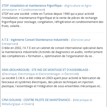
STDF: installation et maintenance frigorifique
- (
Agriculture et Agro-
alimentaire
->
Conditionnement
)
STDF est une société créée en Tunisie depuis 1990 qui a pour activité
l'installation, maintenance frigorifique et la vente de pièces de rechange
frigorifique pour stockage, congélation, réfrigération et conditionnement des
fruits, volaille...
A.T.E - Ingénierie Conseil Maintenance Industrielle
- (
Services pour
Entreprises
)
Créée en 2002, l'A.T.E est un cabinet de conseil international spécialisé dans
la maintenance industrielle (Activités de diagnostics et audits, renforcement
des compétences « formation », optimisation de l'organisation du se...
SIMA (BOUARGOUB) : STE IND DE MONTAGE ET D'ASSEMBLAGE
-
(
Electrique, Electronique et Electroménager
->
Électricité
)
La société S.I.M.A. a été créée en 2003 ayant pour activité la fabrication de
faisceaux et systèmes électriques, des pièces techniques en injection
plastique, l'assemblage et l'intégration de sous-ensembles mécaniques et...
CPM (SOUANI) : CENTRE PILOTE DE MAINTENANCE
- (
Mécanique et
Métallurgique
->
Divers
)