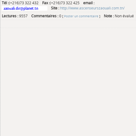
Tél :
(+216)73 322 432
Fax :
(+216)73 322 425
email :
Site :
http://www.ascenseurszaouali.com.tn/
Lectures :
9557
Commentaires :
0
Note :
Non évalué
[
Poster un commentaire
]