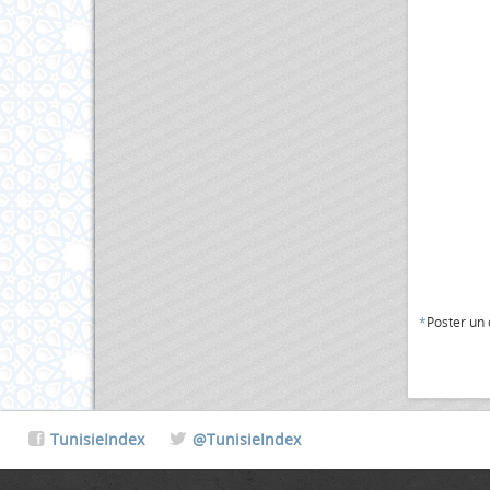
*
Poster un
TunisieIndex
@TunisieIndex