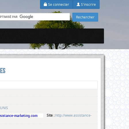
Se connecter
S'inscrire
SES
TUNIS
Site :
http://www.assistance-