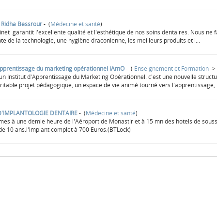
 Ridha Bessrour
- (
Médecine et santé
)
net garantit l'excellente qualité et l'esthétique de nos soins dentaires. Nous ne
nte de la technologie, une hygiène draconienne, les meilleurs produits et l...
'apprentissage du marketing opérationnel iAmO
- (
Enseignement et Formation
-
n Institut d'Apprentissage du Marketing Opérationnel. c'est une nouvelle structu
éritable projet pédagogique, un espace de vie animé tourné vers l'apprentissage, l
D'IMPLANTOLOGIE DENTAIRE
- (
Médecine et santé
)
es à une demie heure de l'Aéroport de Monastir et à 15 mn des hotels de souss
de 10 ans.l'implant complet à 700 Euros.(BTLock)