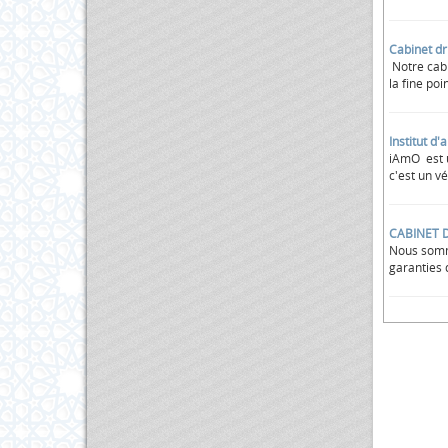
Cabinet dr
Notre cabi
la fine poi
Institut d
iAmO est u
c'est un v
CABINET 
Nous somm
garanties 