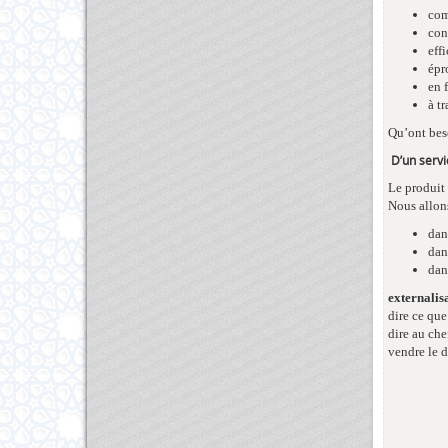
com
con
eff
épr
en 
à t
Qu’ont beso
D’un servi
Le produit
Nous allon
dan
dan
dan
externalis
dire ce qu
dire au che
vendre le d