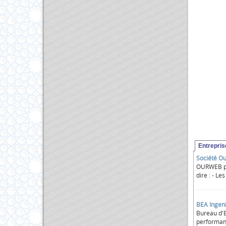
Entrepri
Société Ou
OURWEB pro
dire : - Le
BEA Ingeni
Bureau d'E
performanc