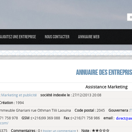
Ajoutez une entreprise
Nous Contacter
Annuaire web
ANNUAIRE DES ENTREPRI
Assistance Marketing
:
Marketing et publicité
société indexée le :
27/12/2013 20:08
réation :
1994
Immeuble Ghariani rue Othman Tlili Laouina
Code postal :
2045
Gouvernera :
)71 758 978
GSM :
(+216)99 369 088
Fax :
(+216)71 758 986
email :
.com/
6375
Commentaires :
0
Note :
[
Poster un commentaire
]