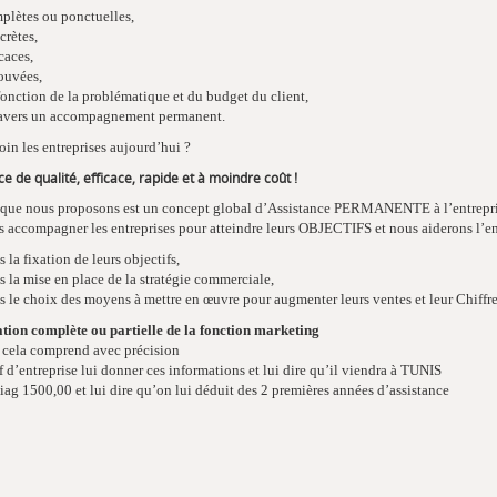
plètes ou ponctuelles,
crètes,
icaces,
ouvées,
fonction de la problématique et du budget du client,
ravers un accompagnement permanent.
in les entreprises aujourd’hui ?
ce de qualité, efficace, rapide et à moindre coût !
 que nous proposons est un concept global d’Assistance PERMANENTE à l’entrepr
s accompagner les entreprises pour atteindre leurs OBJECTIFS et nous aiderons l’en
s la fixation de leurs objectifs,
s la mise en place de la stratégie commerciale,
s le choix des moyens à mettre en œuvre pour augmenter leurs ventes et leur Chiffre
ation complète ou partielle de la fonction marketing
e cela comprend avec précision
f d’entreprise lui donner ces informations et lui dire qu’il viendra à TUNIS
iag 1500,00 et lui dire qu’on lui déduit des 2 premières années d’assistance