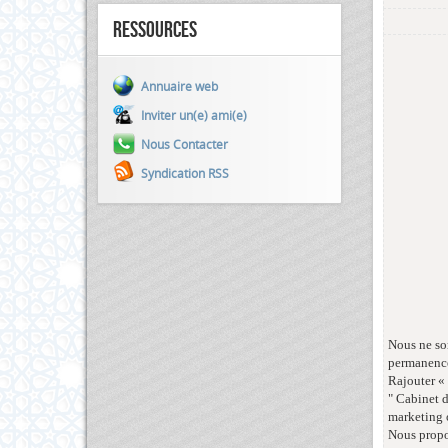
Ressources
Annuaire web
Inviter un(e) ami(e)
Nous Contacter
Syndication RSS
Nous ne so
permanenc
Rajouter « 
" Cabinet 
marketing o
Nous propo