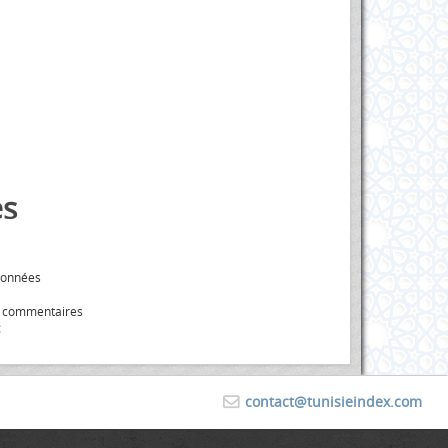
s
données
s commentaires
contact@tunisieindex.com