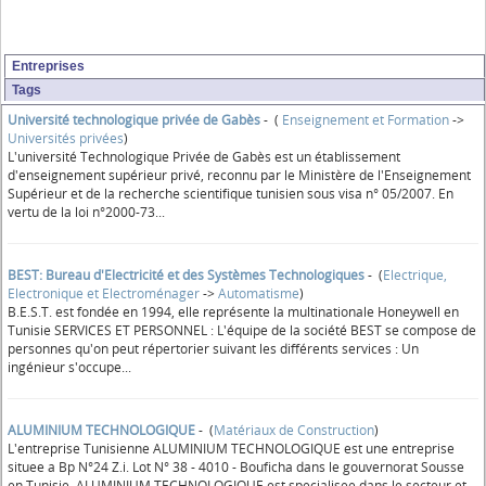
Entreprises
Tags
Université technologique privée de Gabès
- (
Enseignement et Formation
->
Universités privées
)
L'université Technologique Privée de Gabès est un établissement
d'enseignement supérieur privé, reconnu par le Ministère de l'Enseignement
Supérieur et de la recherche scientifique tunisien sous visa n° 05/2007. En
vertu de la loi n°2000-73...
BEST: Bureau d'Electricité et des Systèmes Technologiques
- (
Electrique,
Electronique et Electroménager
->
Automatisme
)
B.E.S.T. est fondée en 1994, elle représente la multinationale Honeywell en
Tunisie SERVICES ET PERSONNEL : L'équipe de la société BEST se compose de
personnes qu'on peut répertorier suivant les différents services : Un
ingénieur s'occupe...
ALUMINIUM TECHNOLOGIQUE
- (
Matériaux de Construction
)
L'entreprise Tunisienne ALUMINIUM TECHNOLOGIQUE est une entreprise
situee a Bp N°24 Z.i. Lot N° 38 - 4010 - Bouficha dans le gouvernorat Sousse
en Tunisie. ALUMINIUM TECHNOLOGIQUE est specialisee dans le secteur et