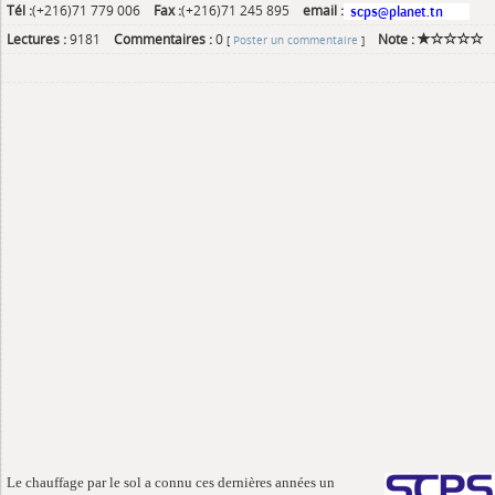
Tél :
(+216)71 779 006
Fax :
(+216)71 245 895
email :
Lectures :
9181
Commentaires :
0
Note :
[
Poster un commentaire
]
Le chauffage par le sol a connu ces dernières années un