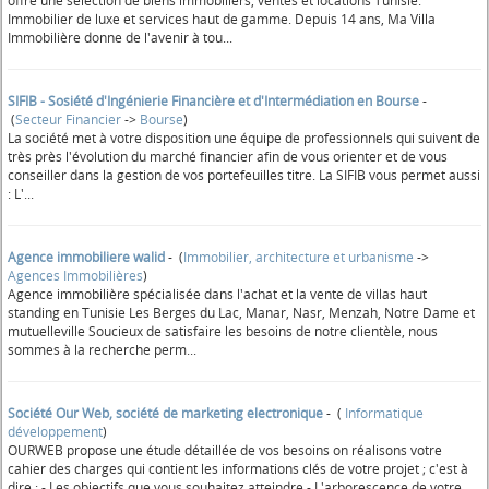
offre une sélection de biens immobiliers, ventes et locations Tunisie.
Immobilier de luxe et services haut de gamme. Depuis 14 ans, Ma Villa
Immobilière donne de l'avenir à tou...
SIFIB - Sosiété d'Ingénierie Financière et d'Intermédiation en Bourse
-
(
Secteur Financier
->
Bourse
)
La société met à votre disposition une équipe de professionnels qui suivent de
très près l'évolution du marché financier afin de vous orienter et de vous
conseiller dans la gestion de vos portefeuilles titre. La SIFIB vous permet aussi
: L'...
Agence immobiliere walid
- (
Immobilier, architecture et urbanisme
->
Agences Immobilières
)
Agence immobilière spécialisée dans l'achat et la vente de villas haut
standing en Tunisie Les Berges du Lac, Manar, Nasr, Menzah, Notre Dame et
mutuelleville Soucieux de satisfaire les besoins de notre clientèle, nous
sommes à la recherche perm...
Société Our Web, société de marketing electronique
- (
Informatique
développement
)
OURWEB propose une étude détaillée de vos besoins on réalisons votre
cahier des charges qui contient les informations clés de votre projet ; c'est à
dire : - Les objectifs que vous souhaitez atteindre - L'arborescence de votre