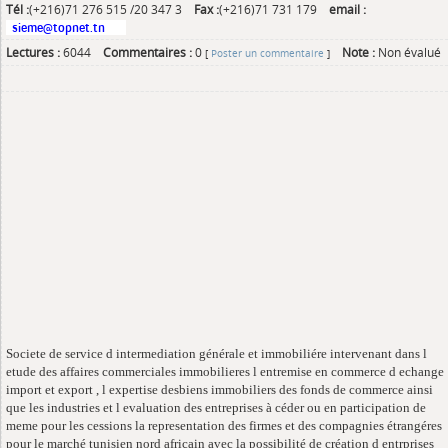
Tél :
(+216)71 276 515 /20 347 3
Fax :
(+216)71 731 179
email :
Lectures :
6044
Commentaires :
0
Note :
Non évalué
[
Poster un commentaire
]
Societe de service d intermediation générale et immobiliére intervenant dans l
etude des affaires commerciales immobilieres l entremise en commerce d echange
import et export , l expertise desbiens immobiliers des fonds de commerce ainsi
que les industries et l evaluation des entreprises à céder ou en participation de
meme pour les cessions la representation des firmes et des compagnies étrangéres
pour le marché tunisien nord africain avec la possibilité de création d entrprises