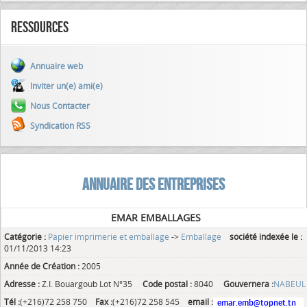
Ressources
Annuaire web
Inviter un(e) ami(e)
Nous Contacter
Syndication RSS
ANNUAIRE DES ENTREPRISES
EMAR EMBALLAGES
Catégorie :
Papier imprimerie et emballage
->
Emballage
société indexée le :
01/11/2013 14:23
Année de Création :
2005
Adresse :
Z.I. Bouargoub Lot N°35
Code postal :
8040
Gouvernera :
NABEUL
Tél :
(+216)72 258 750
Fax :
(+216)72 258 545
email :