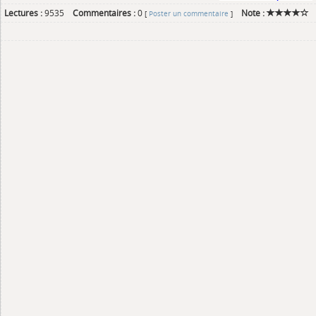
Lectures :
9535
Commentaires :
0
Note :
[
Poster un commentaire
]