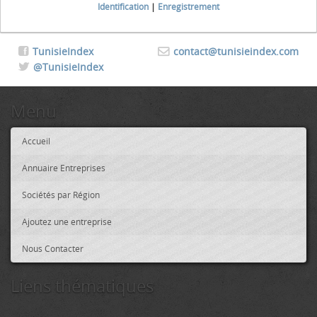
Identification
|
Enregistrement
TunisieIndex
contact@tunisieindex.com
@TunisieIndex
Menu
Accueil
Annuaire Entreprises
Sociétés par Région
Ajoutez une entreprise
Nous Contacter
Liens thématiques