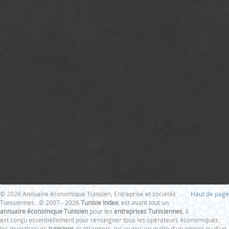
© 2026 Annuaire économique Tunisien, Entreprise et sociétés
Haut de page
Tunisiennes · © 2007 - 2026
Tunisie Index
: est avant tout un
annuaire économique Tunisien
pour les
entreprises Tunisiennes
, il
est conçu essentiellement pour renseigner tous les opérateurs économiques :
les investisseurs
tunisiens
et étrangers, les jeunes en quête d'un emploi ou d'un