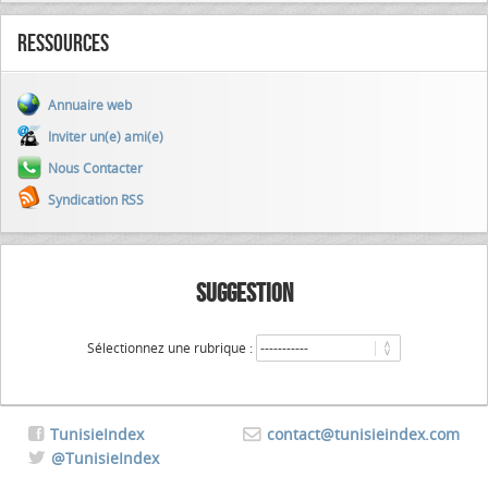
Ressources
Annuaire web
Inviter un(e) ami(e)
Nous Contacter
Syndication RSS
SUGGESTION
Sélectionnez une rubrique :
TunisieIndex
contact@tunisieindex.com
@TunisieIndex