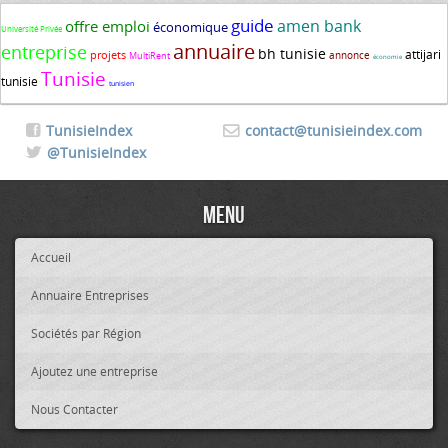
guide
amen bank
offre emploi
économique
Université Privée
annuaire
entreprise
bh tunisie
attijari
projets
annonce
MultiRent
économie
Tunisie
tunisie
tunisien
TunisieIndex
contact@tunisieindex.com
@TunisieIndex
Menu
Accueil
Annuaire Entreprises
Sociétés par Région
Ajoutez une entreprise
Nous Contacter