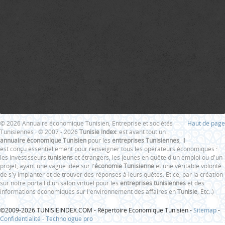
© 2026 Annuaire économique Tunisien, Entreprise et sociétés
Haut de page
Tunisiennes · © 2007 - 2026
Tunisie Index
: est avant tout un
annuaire économique Tunisien
pour les
entreprises Tunisiennes
, il
est conçu essentiellement pour renseigner tous les opérateurs économiques :
les investisseurs
tunisiens
et étrangers, les jeunes en quête d'un emploi ou d'un
projet, ayant une vague idée sur l'
économie Tunisienne
et une véritable volonté
de s'y implanter et de trouver des réponses à leurs quêtes. Et ce, par la création
sur notre portail d'un salon virtuel pour les
entreprises tunisiennes
et des
informations économiques sur l'environnement des affaires en
Tunisie
, Etc..)
©2009-2026 TUNISIEINDEX.COM - Répertoire Economique Tunisien -
Sitemap
-
Confidentialité -
Technologue pro