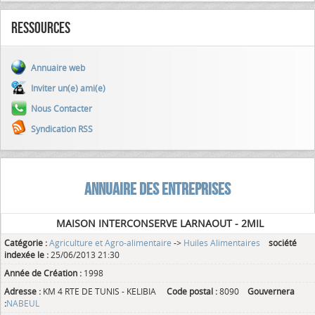
Ressources
Annuaire web
Inviter un(e) ami(e)
Nous Contacter
Syndication RSS
ANNUAIRE DES ENTREPRISES
MAISON INTERCONSERVE LARNAOUT - 2MIL
Catégorie :
Agriculture et Agro-alimentaire
->
Huiles Alimentaires
société
indexée le :
25/06/2013 21:30
Année de Création :
1998
Adresse :
KM 4 RTE DE TUNIS - KELIBIA
Code postal :
8090
Gouvernera
:
NABEUL