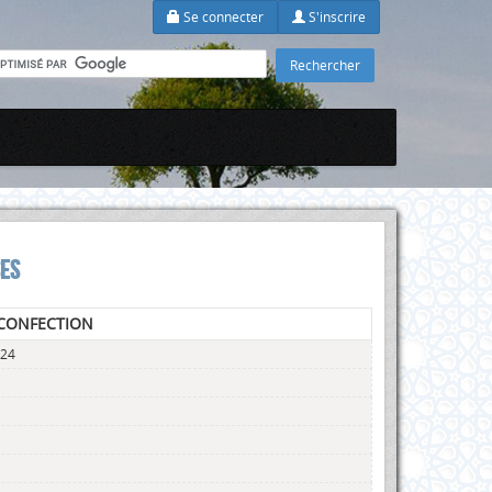
Se connecter
S'inscrire
SES
 CONFECTION
:24