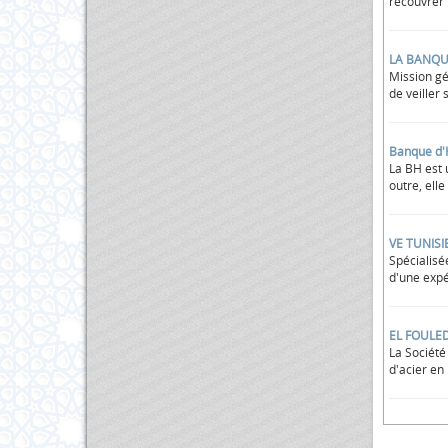
recouvrer 
LA BANQU
Mission gé
de veiller 
Banque d'H
La BH est 
outre, elle
VE TUNISI
Spécialisé
d'une expé
EL FOULE
La Société
d'acier en 