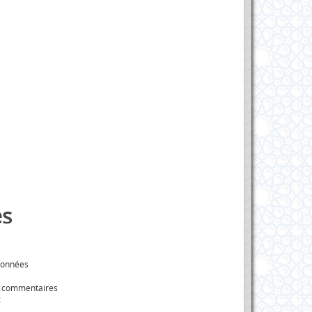
s
données
s commentaires