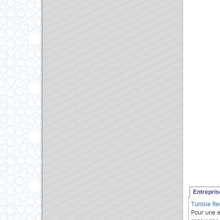
Entrepri
Tunisie R
Pour une e