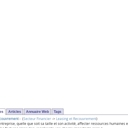
ses
Articles
Annuaire Web
Tags
ecouvrement
- (
Secteur Financier
->
Leasing et Recouvrement
)
ntreprise, quelle que soit sa taille et son activité, affecter ressources humaines 