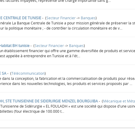
les factures impayées, représente une charge importante sans g...
E CENTRALE DE TUNISIE
- (
Secteur Financier
->
Banques
)
nérale La Banque Centrale de Tunisie a pour mission générale de préserver la stab
sur la politique monétaire ; - de contrôler la circulation monétaire et de v...
abitat BH tunisie
- (
Secteur Financier
->
Banques
)
un établissement financier qui offre une gamme diversifiée de produits et services
 est appelée à entreprendre en Tunisie et à l'ét...
E SA
- (
Télécommunication
)
e dans la conception, la fabrication et la commercialisation de produits pour rése
rience dans les nouvelles technologies, les produits et services proposés par ...
DH, STE TUNISIENNE DE SIDERURGIE MENZEL BOURGUIBA
- (
Mécanique et Méta
 Tunisienne de Sidérurgie « EL FOULADH » est une société qui dispose d'une usin
billettes (four électrique de 100.000 t...