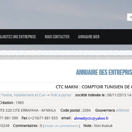
Ajoutez une entreprise
Nous Contacter
Annuaire web
ANNUAIRE DES ENTREPRI
CTC MAKNI : COMPTOIR TUNISIEN DE
:
Textile, Habillement et Cuir
->
Prêt à porter
société indexée le :
08/11/2013 14
réation :
1965
RTE X20 CITE ERRAFAHA - M'NIHLA
Code postal :
2094
Gouvernera :
ARIANA
)71 881 599
Fax :
(+216)71 881 655
email :
10249
Commentaires :
0
Note :
Non évalué
[
Poster un commentaire
]