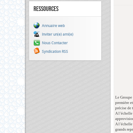
Ressources
Annuaire web
Inviter un(e) ami(e)
Nous Contacter
Syndication RSS
Le Groupe 
première e
précise de 
A l’échelle
approvisio
A l’échelle
grands repr