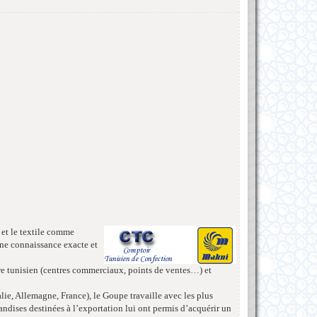
 et le textile comme
une connaissance exacte et
oire tunisien (centres commerciaux, points de ventes…) et
talie, Allemagne, France), le Goupe travaille avec les plus
ndises destinées à l’exportation lui ont permis d’acquérir un