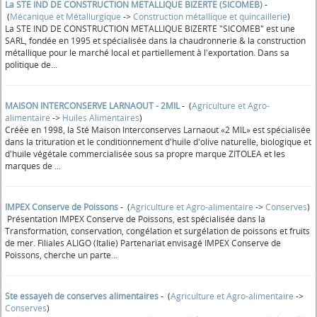
La STE IND DE CONSTRUCTION METALLIQUE BIZERTE (SICOMEB)
-
(
Mécanique et Métallurgique
->
Construction métallique et quincaillerie
)
La STE IND DE CONSTRUCTION METALLIQUE BIZERTE "SICOMEB" est une
SARL, fondée en 1995 et spécialisée dans la chaudronnerie & la construction
métallique pour le marché local et partiellement à l'exportation. Dans sa
politique de...
MAISON INTERCONSERVE LARNAOUT - 2MIL
- (
Agriculture et Agro-
alimentaire
->
Huiles Alimentaires
)
Créée en 1998, la Sté Maison Interconserves Larnaout «2 MIL» est spécialisée
dans la trituration et le conditionnement d'huile d'olive naturelle, biologique et
d'huile végétale commercialisée sous sa propre marque ZITOLEA et les
marques de ...
IMPEX Conserve de Poissons
- (
Agriculture et Agro-alimentaire
->
Conserves
)
Présentation IMPEX Conserve de Poissons, est spécialisée dans la
Transformation, conservation, congélation et surgélation de poissons et fruits
de mer. Filiales ALIGO (Italie) Partenariat envisagé IMPEX Conserve de
Poissons, cherche un parte...
Ste essayeh de conserves alimentaires
- (
Agriculture et Agro-alimentaire
->
Conserves
)