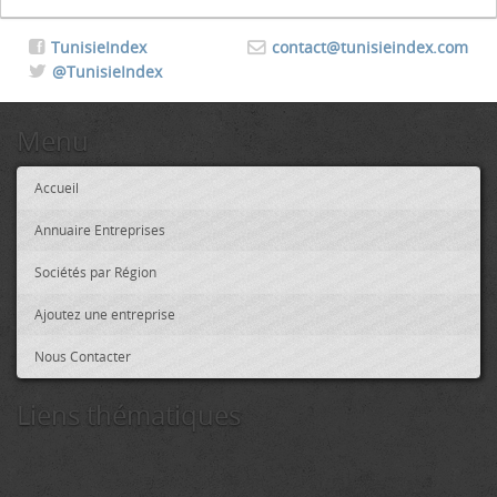
TunisieIndex
contact@tunisieindex.com
@TunisieIndex
Menu
Accueil
Annuaire Entreprises
Sociétés par Région
Ajoutez une entreprise
Nous Contacter
Liens thématiques