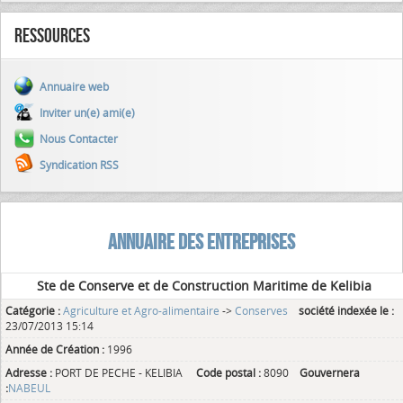
Ressources
Annuaire web
Inviter un(e) ami(e)
Nous Contacter
Syndication RSS
ANNUAIRE DES ENTREPRISES
Ste de Conserve et de Construction Maritime de Kelibia
Catégorie :
Agriculture et Agro-alimentaire
->
Conserves
société indexée le :
23/07/2013 15:14
Année de Création :
1996
Adresse :
PORT DE PECHE - KELIBIA
Code postal :
8090
Gouvernera
:
NABEUL