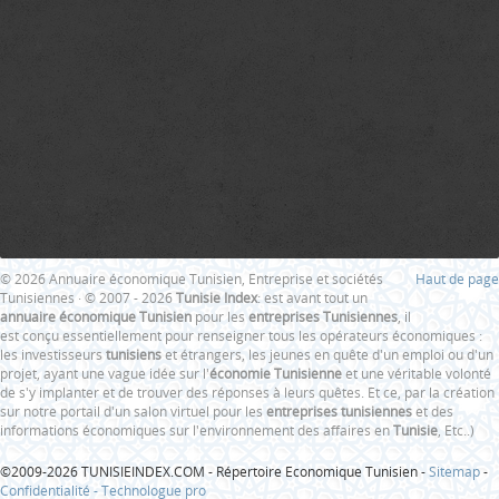
© 2026 Annuaire économique Tunisien, Entreprise et sociétés
Haut de page
Tunisiennes · © 2007 - 2026
Tunisie Index
: est avant tout un
annuaire économique Tunisien
pour les
entreprises Tunisiennes
, il
est conçu essentiellement pour renseigner tous les opérateurs économiques :
les investisseurs
tunisiens
et étrangers, les jeunes en quête d'un emploi ou d'un
projet, ayant une vague idée sur l'
économie Tunisienne
et une véritable volonté
de s'y implanter et de trouver des réponses à leurs quêtes. Et ce, par la création
sur notre portail d'un salon virtuel pour les
entreprises tunisiennes
et des
informations économiques sur l'environnement des affaires en
Tunisie
, Etc..)
©2009-2026 TUNISIEINDEX.COM - Répertoire Economique Tunisien -
Sitemap
-
Confidentialité -
Technologue pro