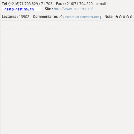
Tél :
(+216)71 703 829 / 71 703
Fax :
(+216)71 704 329
email :
Site :
http://www.insat.rnu.tn/
Lectures :
13902
Commentaires :
0
Note :
[
Poster un commentaire
]